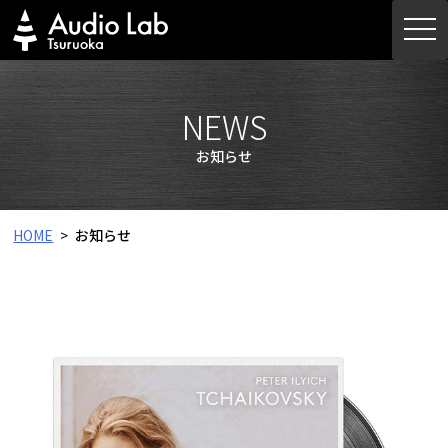
Skip
togg
to
navi
content
NEWS
お知らせ
HOME
お知らせ