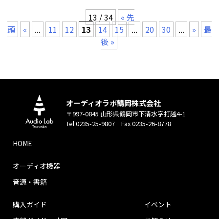
13 / 34
« 先
頭
«
...
11
12
13
14
15
...
20
30
...
»
最
後 »
オーディオラボ鶴岡株式会社
〒997-0845 山形県鶴岡市下清水字打越4-1
Tel 0235-25-9807 Fax 0235-26-8778
HOME
オーディオ機器
音源・書籍
購入ガイド
イベント