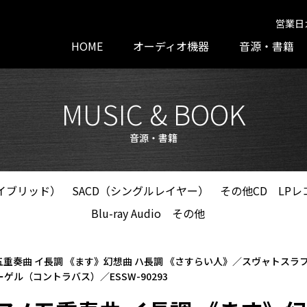
営業日
HOME
オーディオ機器
音源・書籍
MUSIC & BOOK
音源・書籍
ハイブリッド）
SACD（シングルレイヤー）
その他CD
LPレ
Blu-ray Audio
その他
重奏曲 イ長調 《ます》幻想曲 ハ長調 《さすらい人》／スヴャトス
ル（コントラバス）／ESSW-90293