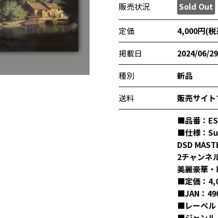
販売状況
Sold Out
定価
4,000円(税
掲載日
2024/06/29
種別
新品
送料
販売サイト
■品番：ESS
■仕様：Sup
DSD MASTE
2チャンネ
美麗豪華・
■定価：4,0
■JAN：490
■レーベル：W
■ジャンル