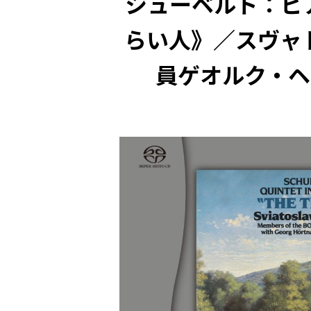
シューベルト：ピア
らい人》／スヴャ
員ゲオルク・ヘル