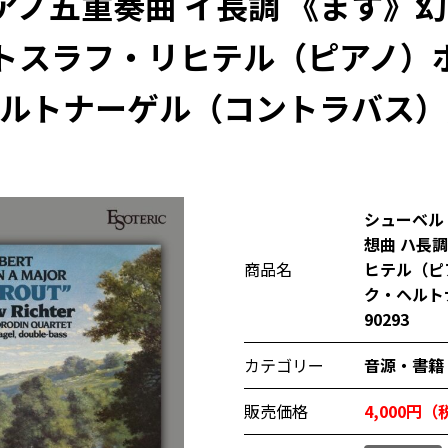
ノ五重奏曲 イ長調 《ます》幻
トスラフ・リヒテル（ピアノ）
トナーゲル（コントラバス）／ES
シューベル
想曲 ハ長
商品名
ヒテル（ピ
ク・ヘルト
90293
カテゴリー
音源・書籍
販売価格
4,000円