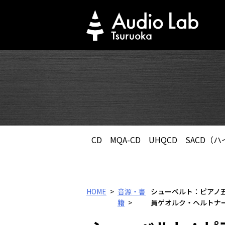
Skip
to
content
CD
MQA-CD
UHQCD
SACD（
HOME
音源・書
シューベルト：ピアノ五
籍
員ゲオルク・ヘルトナーゲ