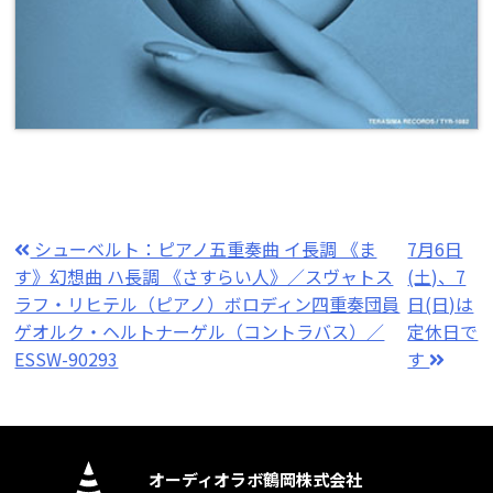
シューベルト：ピアノ五重奏曲 イ長調 《ま
7月6日
す》幻想曲 ハ長調 《さすらい人》／スヴャトス
(土)、7
ラフ・リヒテル（ピアノ）ボロディン四重奏団員
日(日)は
ゲオルク・ヘルトナーゲル（コントラバス）／
定休日で
ESSW-90293
す
オーディオラボ鶴岡株式会社