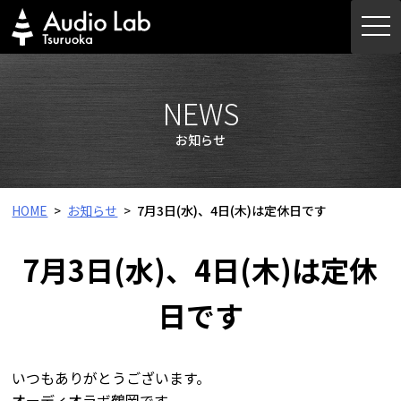
Skip
togg
to
navi
content
NEWS
お知らせ
HOME
お知らせ
7月3日(水)、4日(木)は定休日です
7月3日(水)、4日(木)は定休
日です
いつもありがとうございます。
オーディオラボ鶴岡です。