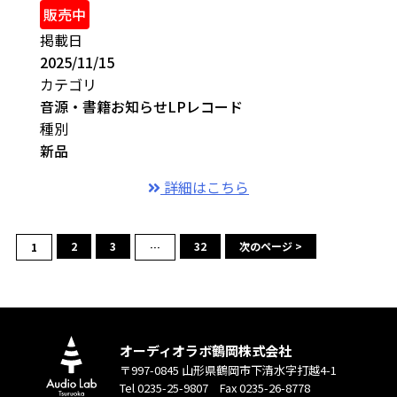
販売中
掲載日
2025/11/15
カテゴリ
音源・書籍
お知らせ
LPレコード
種別
新品
詳細はこちら
2
3
32
次のページ >
1
…
オーディオラボ鶴岡株式会社
〒997-0845 山形県鶴岡市下清水字打越4-1
Tel 0235-25-9807 Fax 0235-26-8778