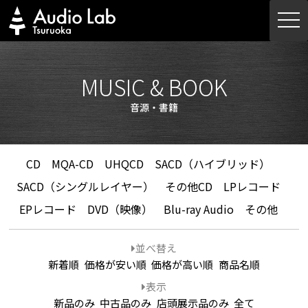
Skip
togg
to
navi
content
MUSIC & BOOK
音源・書籍
CD
MQA-CD
UHQCD
SACD（ハイブリッド）
SACD（シングルレイヤー）
その他CD
LPレコード
EPレコード
DVD（映像）
Blu-ray Audio
その他
並べ替え
新着順
価格が安い順
価格が高い順
商品名順
表示
新品のみ
中古品のみ
店頭展示品のみ
全て