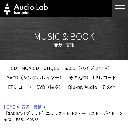
Skip
togg
to
navi
content
MUSIC & BOOK
音源・書籍
CD
MQA-CD
UHQCD
SACD（ハイブリッド）
SACD（シングルレイヤー）
その他CD
LPレコード
EPレコード
DVD（映像）
Blu-ray Audio
その他
HOME
音源・書籍
【SACDハイブリッド】エリック・ドルフィー ラスト・デイト ジ
ャズ ESSJ-90325