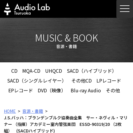
Skip
togg
to
navi
content
MUSIC & BOOK
音源・書籍
CD
MQA-CD
UHQCD
SACD（ハイブリッド）
SACD（シングルレイヤー）
その他CD
LPレコード
EPレコード
DVD（映像）
Blu-ray Audio
その他
HOME
音源・書籍
J.S.バッハ：ブランデンブルク協奏曲全集 サー・ネヴィル・マリ
ナー （指揮）アカデミー室内管弦楽団 ESSD-90319/20 （2枚
組） (SACDハイブリッド)