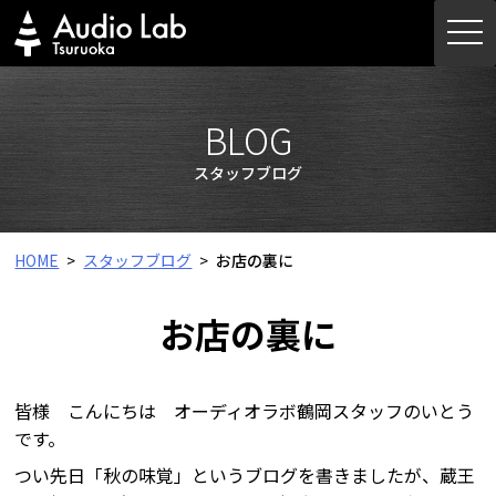
Skip
togg
to
navi
content
BLOG
スタッフブログ
HOME
スタッフブログ
お店の裏に
お店の裏に
皆様 こんにちは オーディオラボ鶴岡スタッフのいとう
です。
つい先日「秋の味覚」というブログを書きましたが、蔵王