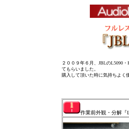
２００９年６月、JBLのL509
てもらいました。
購入して頂いた時に気持ちよく
作業前外観・分解『L50