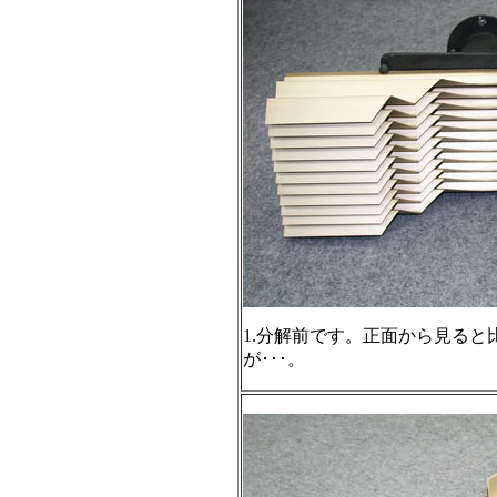
1.分解前です。正面から見る
が･･･。