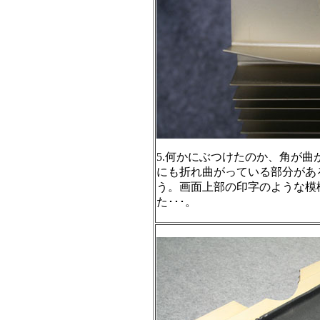
5.何かにぶつけたのか、角が
にも折れ曲がっている部分があ
う。画面上部の印字のような模
た･･･。