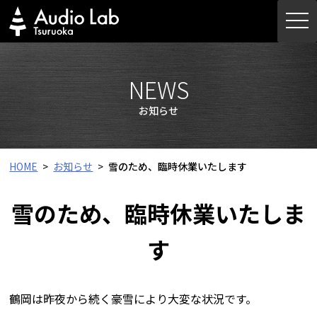
Skip
togg
to
navi
content
NEWS
お知らせ
HOME
お知らせ
雪のため、臨時休業いたします
雪のため、臨時休業いたしま
す
鶴岡は昨夜から続く豪雪により大変な状況です。