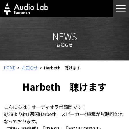
Skip
togg
to
navi
content
NEWS
お知らせ
HOME
お知らせ
Harbeth 聴けます
Harbeth 聴けます
こんにちは！オーディオラボ鶴岡です！
9/28より約1週間Harbeth スピーカー4機種が試聴可能と
なっております。
【試聴可能機種】『P3ESR』『MONITOR30.1』