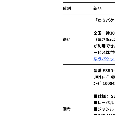
種別
新品
「ゆうパケ
全国一律3
送料
（厚さ3㎝
が利用でき
ービスは付
ゆうパケッ
型番 ESSD-
JANｺｰﾄﾞ 4
ｺｰﾄﾞ 10004
■仕様： Su
■レーベル：
備考
■ジャンル