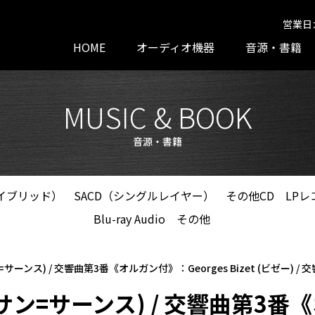
営業日
HOME
オーディオ機器
音源・書籍
MUSIC & BOOK
音源・書籍
ハイブリッド）
SACD（シングルレイヤー）
その他CD
LPレ
Blu-ray Audio
その他
サン=サーンス) / 交響曲第3番《オルガン付》：Georges Bizet (ビゼー) / 交響曲
ns (サン=サーンス) / 交響曲第