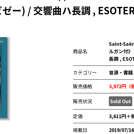
 (ビゼー) / 交響曲ハ長調 , ESOTERI
Saint-S
商品名
ルガン付》：G
長調 , ESOT
カテゴリー
音源・書籍
販売価格
3,972円
販売状況
Sold Out
定価
3,611円＋
掲載日
2019/07/16