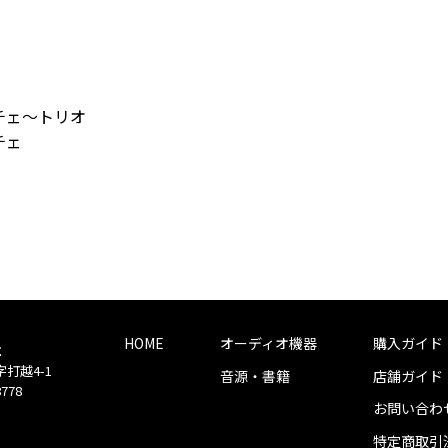
ーチェ～トリオ
チェ
HOME
オーディオ機器
購入ガイド
社
字打越4-1
音源・書籍
店舗ガイド
8778
お問い合わ
特定商取引