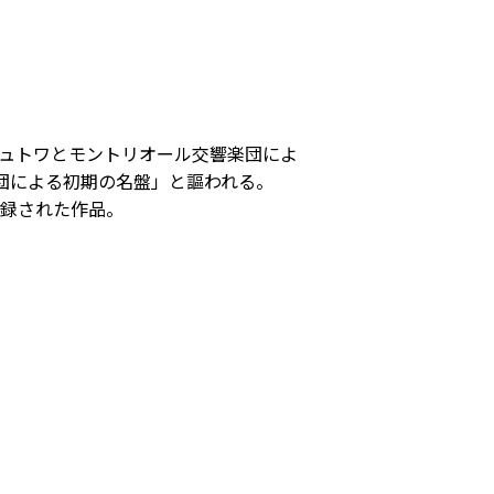
デュトワとモントリオール交響楽団によ
楽団による初期の名盤」と謳われる。
収録された作品。