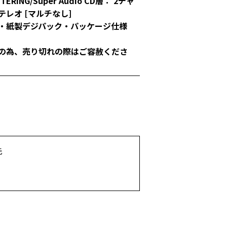
TERING/Super Audio CD層： 2チャ
テレオ [マルチなし]
・紙製デジパック・パッケージ仕様
の為、売り切れの際はご容赦くださ
先