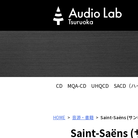
Skip
to
content
CD
MQA-CD
UHQCD
SACD（
HOME
音源・書籍
Saint-Saëns (
Saint-Saë