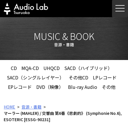
Skip
togg
to
navi
content
MUSIC & BOOK
音源・書籍
CD
MQA-CD
UHQCD
SACD（ハイブリッド）
SACD（シングルレイヤー）
その他CD
LPレコード
EPレコード
DVD（映像）
Blu-ray Audio
その他
HOME
音源・書籍
マーラー (MAHLER) / 交響曲 第6番《悲劇的》 (Symphonie No.6),
ESOTERIC [ESSG-90231]