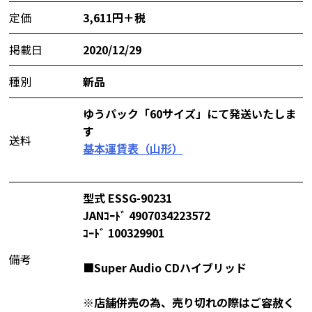
定価
3,611円＋税
掲載日
2020/12/29
種別
新品
ゆうパック「60サイズ」にて発送いたしま
す
送料
基本運賃表（山形）
型式 ESSG-90231
JANｺｰﾄﾞ 4907034223572
ｺｰﾄﾞ 100329901
備考
■Super Audio CDハイブリッド
※店舗併売の為、売り切れの際はご容赦く