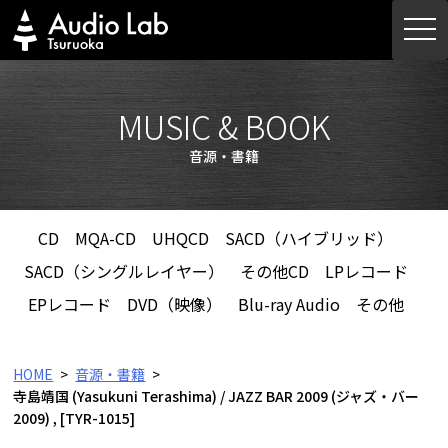
Skip
togg
to
navi
content
MUSIC & BOOK
音源・書籍
CD
MQA-CD
UHQCD
SACD（ハイブリッド）
SACD（シングルレイヤー）
その他CD
LPレコード
EPレコード
DVD（映像）
Blu-ray Audio
その他
HOME
音源・書籍
寺島靖国 (Yasukuni Terashima) / JAZZ BAR 2009 (ジャズ・バー
2009) , [TYR-1015]