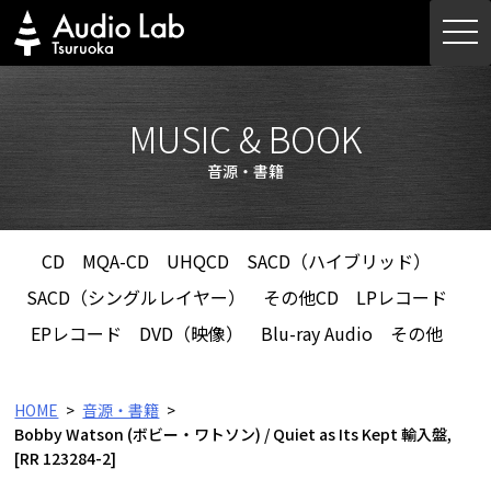
Skip
togg
to
navi
content
MUSIC & BOOK
音源・書籍
CD
MQA-CD
UHQCD
SACD（ハイブリッド）
SACD（シングルレイヤー）
その他CD
LPレコード
EPレコード
DVD（映像）
Blu-ray Audio
その他
HOME
音源・書籍
Bobby Watson (ボビー・ワトソン) / Quiet as Its Kept 輸入盤,
[RR 123284-2]