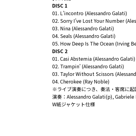
DISC 1
01. L’incontro (Alessandro Galati)
02. Sorry I’ve Lost Your Number (Ale
03. Nina (Alessandro Galati)
04. Seals (Alessandro Galati)
05. How Deep Is The Ocean (Irving Be
DISC 2
01. Casi Abstemia (Alessandro Galati)
02. Trampin’ (Alessandro Galati)
03. Taylor Without Scissors (Alessand
04. Cherokee (Ray Noble)
※ライブ演奏につき、奏法・客席に起
演奏：Alessandro Galati(p), Gabriele 
W紙ジャケット仕様