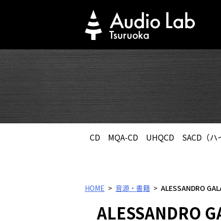
Skip
to
content
CD
MQA-CD
UHQCD
SACD（
HOME
音源・書籍
ALESSANDRO GA
ALESSANDRO 