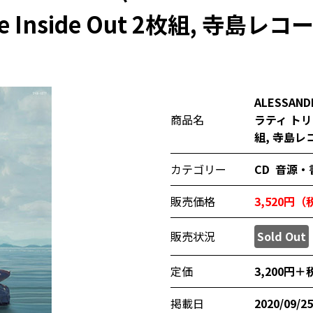
The Inside Out 2枚組, 寺島レコー
ALESSAN
商品名
ラティ トリオ) 
組, 寺島レコ
カテゴリー
CD
音源・
販売価格
3,520円
販売状況
Sold Out
定価
3,200円＋
掲載日
2020/09/25