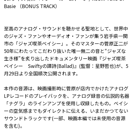
Basie （BONUS TRACK）
至高のアナログ・サウンドを聴かせる聖地として、世界中
のジャズ・ファンやオーディオ・ファンが集う岩手県一関
市の「ジャズ喫茶ベイシー」。そのマスターの菅原正二が
50年にわたってこだわり抜いた唯一無二の音と“ジャズな
生き様”を炙り出したドキュメンタリー映画『ジャズ喫茶
ベイシー Swiftyの譚詩(Ballad)』(監督：星野哲也)が、5
月29日より全国順次公開されます。
本作の音源は、映画撮影時に菅原が店内でかけたアナログ
LPレコードのプレイバックを、アナログ録音の伝説的名器
「ナグラ」のラインアンプを使用し収録したもの。ベイシ
ーの空気感までもダイレクトに伝える、いまだかつてない
サウンドトラックです(一部、映画本編では未使用の音源
を含む)。