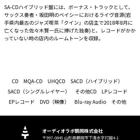
SA-CDハイブリッド盤には、ボーナス・トラックとして、
サックス奏者・坂田明のベイシーにおけるライヴ音源(岩
手県内最古のジャズ喫茶「クイン」の店主で2018年8月に
亡くなった佐々木賢一氏に捧げた独奏)と、レコードがかか
っていない時の店内のルームトーンを収録。
CD
MQA-CD
UHQCD
SACD（ハイブリッド）
SACD（シングルレイヤー）
その他CD
LPレコード
EPレコード
DVD（映像）
Blu-ray Audio
その他
オーディオラボ鶴岡株式会社
〒997-0845 山形県鶴岡市下清水字打越4-1