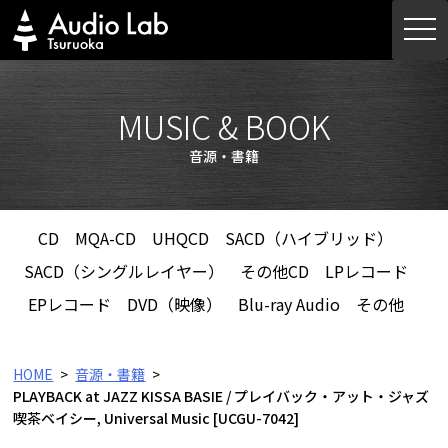
Skip
togg
to
navi
content
MUSIC & BOOK
音源・書籍
CD
MQA-CD
UHQCD
SACD（ハイブリッド）
SACD（シングルレイヤー）
その他CD
LPレコード
EPレコード
DVD（映像）
Blu-ray Audio
その他
HOME
音源・書籍
PLAYBACK at JAZZ KISSA BASIE / プレイバック・アット・ジャズ
喫茶ベイシー, Universal Music [UCGU-7042]