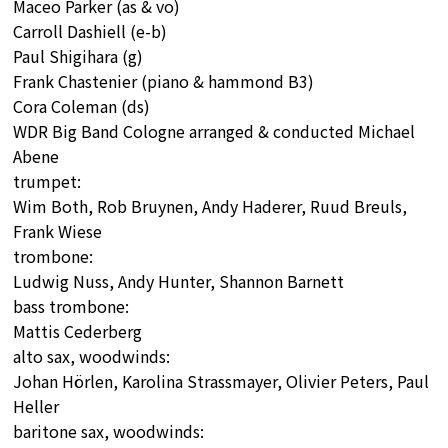
Maceo Parker (as & vo)
Carroll Dashiell (e-b)
Paul Shigihara (g)
Frank Chastenier (piano & hammond B3)
Cora Coleman (ds)
WDR Big Band Cologne arranged & conducted Michael
Abene
trumpet:
Wim Both, Rob Bruynen, Andy Haderer, Ruud Breuls,
Frank Wiese
trombone:
Ludwig Nuss, Andy Hunter, Shannon Barnett
bass trombone:
Mattis Cederberg
alto sax, woodwinds:
Johan Hörlen, Karolina Strassmayer, Olivier Peters, Paul
Heller
baritone sax, woodwinds: