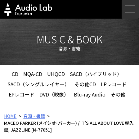
Skip
togg
to
navi
content
MUSIC & BOOK
音源・書籍
CD
MQA-CD
UHQCD
SACD（ハイブリッド）
SACD（シングルレイヤー）
その他CD
LPレコード
EPレコード
DVD（映像）
Blu-ray Audio
その他
HOME
音源・書籍
MACEO PARKER (メイシオ･パーカー) / IT'S ALL ABOUT LOVE 輸入
盤, JAZZLINE [N-77051]