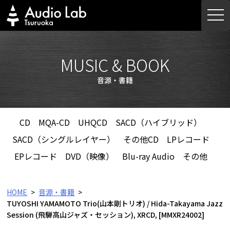
Skip
togg
to
navi
content
MUSIC & BOOK
音源・書籍
CD
MQA-CD
UHQCD
SACD（ハイブリッド）
SACD（シングルレイヤー）
その他CD
LPレコード
EPレコード
DVD（映像）
Blu-ray Audio
その他
HOME
音源・書籍
TUYOSHI YAMAMOTO Trio(山本剛トリオ) / Hida-Takayama Jazz
Session (飛騨高山ジャズ・セッション), XRCD, [MMXR24002]