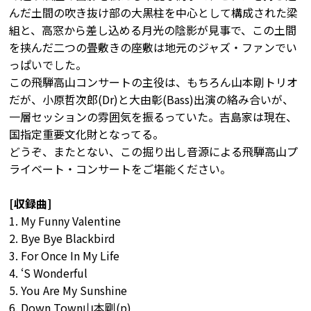
んだ土間の吹き抜け部の大黒柱を中心として構成された梁
組と、高窓から差し込める月光の陰影が見事で、この土間
を挟んだ二つの畳敷きの座敷は地元のジャズ・ファンでい
っぱいでした。
この飛騨高山コンサートの主役は、もちろん山本剛トリオ
だが、小原哲次郎(Dr)と大由彰(Bass)出演の絡み合いが、
一層セッションの雰囲気を振るっていた。吉島家は現在、
国指定重要文化財となってる。
どうぞ、またとない、この掘り出し音源による飛騨高山プ
ライベート・コンサートをご堪能ください。
[収録曲]
1. My Funny Valentine
2. Bye Bye Blackbird
3. For Once In My Life
4. ‘S Wonderful
5. You Are My Sunshine
6. Down Town山本剛(p)