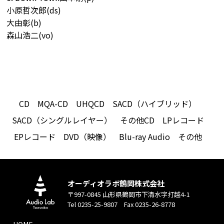
小原哲次郎(ds)
大由彰(b)
森山浩二(vo)
CD
MQA-CD
UHQCD
SACD（ハイブリッド）
SACD（シングルレイヤー）
その他CD
LPレコード
EPレコード
DVD（映像）
Blu-ray Audio
その他
オーディオラボ鶴岡株式会社
〒997-0845 山形県鶴岡市下清水字打越4-1
Tel 0235-25-9807 Fax 0235-26-8778