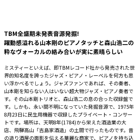
TBM全盛期未発表音源発掘!
躍動感溢れる山本剛のピアノタッチと森山浩二の
粋なヴォーカルの絡み合いが実に素晴らしい
ミスティーといえば、即TBMレコード社から発売された世
界的知名度を誇ったジャズ・ピアノ・レーベルを何方も思
い浮かべるでしょう。ジャズファンであれば、その奏者、
山本剛を知らない人はいない超大物ジャズ・ピアノ奏者で
す。その山本剛トリオと、森山浩二の息の合った収録盤で
す。しかも、永い間不明になっていた発掘音源で、1975年
8月23日に民生用機器で収録したプライベート・コンサー
トです。場所は、天明8年(1784)から栄えた酒造業の大
店、飛騨高山「吉島家酒造」の土間で行ったものです。昔
の造り酒屋の面影を伝える華麗な商家で、ピアノを持ち込