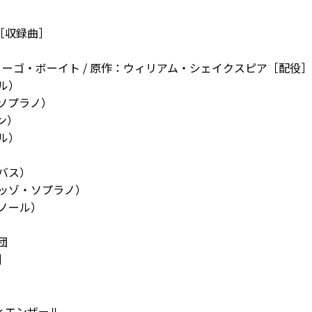
［収録曲］
リーゴ・ボーイト / 原作：ウィリアム・シェイクスピア［配役］
ル）
ソプラノ）
ン）
ル）
）
バス）
ッゾ・ソプラノ）
ノール）
団
］
ィエンザール