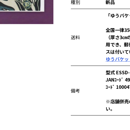
種別
新品
「ゆうパケ
全国一律3
送料
（厚さ3㎝
用でき、郵
スは付いて
ゆうパケッ
型式 ESSD-
JANｺｰﾄﾞ 4
ｺｰﾄﾞ 10004
備考
※店舗併売
い。