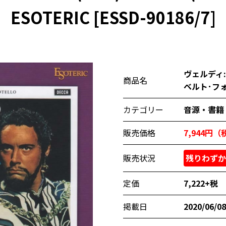
ESOTERIC [ESSD-90186/7]
ヴェルディ:
商品名
ベルト･フォン)
カテゴリー
音源・書籍
販売価格
7,944円
販売状況
残りわずか
定価
7,222+税
掲載日
2020/06/08