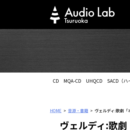
Skip
to
content
CD
MQA-CD
UHQCD
SACD（
HOME
音源・書籍
ヴェルディ:歌劇「オテロ
ヴェルディ:歌劇「