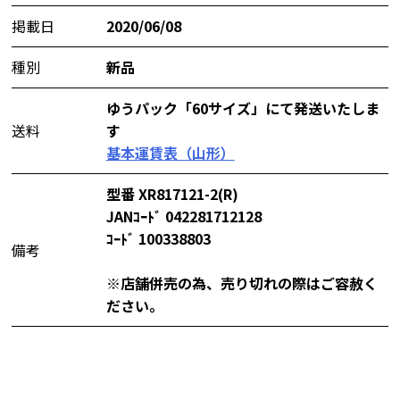
掲載日
2020/06/08
種別
新品
ゆうパック「60サイズ」にて発送いたしま
送料
す
基本運賃表（山形）
型番 XR817121-2(R)
JANｺｰﾄﾞ 042281712128
ｺｰﾄﾞ 100338803
備考
※店舗併売の為、売り切れの際はご容赦く
ださい。