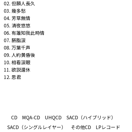
02. 但願人長久
03. 幾多愁
04. 芳草無情
05. 清夜悠悠
06. 有誰知我此時情
07. 臙脂涙
08. 万葉千声
09. 人約黄昏後
10. 相看涙眼
11. 欲説還休
12. 思君
CD
MQA-CD
UHQCD
SACD（ハイブリッド）
SACD（シングルレイヤー）
その他CD
LPレコード