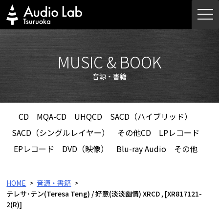
Skip
togg
to
navi
content
MUSIC & BOOK
音源・書籍
CD
MQA-CD
UHQCD
SACD（ハイブリッド）
SACD（シングルレイヤー）
その他CD
LPレコード
EPレコード
DVD（映像）
Blu-ray Audio
その他
HOME
音源・書籍
テレサ･テン(Teresa Teng) / 好意(淡淡幽情) XRCD , [XR817121-
2(R)]