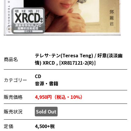
テレサ･テン(Teresa Teng) / 好意(淡淡幽
商品名
情) XRCD , [XR817121-2(R)]
CD
カテゴリー
音源・書籍
販売価格
4,950円（税込・10%）
販売状況
Sold Out
定価
4,500+税