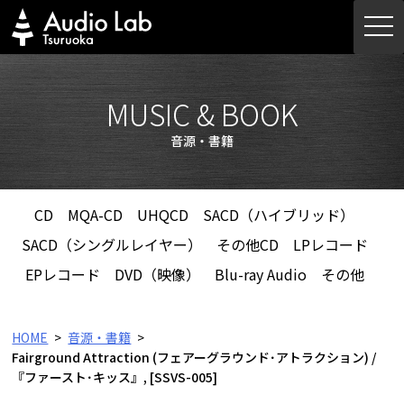
Skip
togg
to
navi
content
MUSIC & BOOK
音源・書籍
CD
MQA-CD
UHQCD
SACD（ハイブリッド）
SACD（シングルレイヤー）
その他CD
LPレコード
EPレコード
DVD（映像）
Blu-ray Audio
その他
HOME
音源・書籍
Fairground Attraction (フェアーグラウンド･アトラクション) /
『ファースト･キッス』, [SSVS-005]