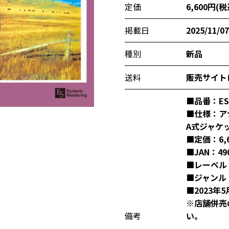
定価
6,600円(税
掲載日
2025/11/07
種別
新品
送料
販売サイト
■品番：ESL
■仕様：ア
A式ジャケ
■定価：6,6
■JAN：490
■レーベル：
■ジャンル
■2023年
※店舗併売
備考
い。