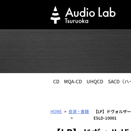
Skip
to
content
CD
MQA-CD
UHQCD
SACD（
HOME
音源・書籍
【LP】ドヴォルザ
ESLD-10001