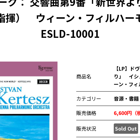
ーク： 交響曲第9番「新世界
指揮） ウィーン・フィルハー
ESLD-10001
【LP】ド
商品名
り」 イシ
ーン・フィル
カテゴリー
音源・書籍
販売価格
6,600円
販売状況
Sold Out