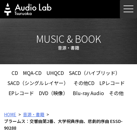
Skip
togg
to
navi
content
MUSIC & BOOK
音源・書籍
CD
MQA-CD
UHQCD
SACD（ハイブリッド）
SACD（シングルレイヤー）
その他CD
LPレコード
EPレコード
DVD（映像）
Blu-ray Audio
その他
HOME
音源・書籍
ブラームス：交響曲第2番、大学祝典序曲、悲劇的序曲 ESSD-
90288