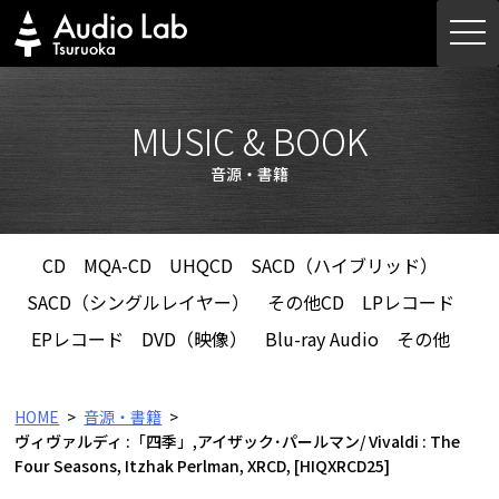
Skip
togg
to
navi
content
MUSIC & BOOK
音源・書籍
CD
MQA-CD
UHQCD
SACD（ハイブリッド）
SACD（シングルレイヤー）
その他CD
LPレコード
EPレコード
DVD（映像）
Blu-ray Audio
その他
HOME
音源・書籍
ヴィヴァルディ :「四季」,アイザック･パールマン/ Vivaldi : The
Four Seasons, Itzhak Perlman, XRCD, [HIQXRCD25]