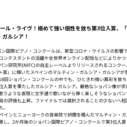
ンクール・ライヴ！極めて強い個性を放ち第3位入賞、
・ガルシア！
ショパン国際ピアノ・コンクールは、新型コロナ・ウイルスの影響
コンテスタントの活躍や全世界オンライン配信などによりかつ
ン研究所(NIFC)の自主レーベルよりリリースされるコンク
ルト賞」に輝いたスペインのマルティン・ガルシア・ガルシアが
18回ショパン・コンクールの中でも、ひときわ強い異彩を放
位入賞を果たしたガルシア・ガルシア。厳格なショパン像が求
歌うような表現と文字通り歌いながら弾く楽しそうなショパン
員の評価も上昇。ファイナルでは選択されることの少ないヘ短調
た。
スペインとニューヨークの音楽院で研鑽を積んだマルティン・ガル
勝し、2か月後のショパン国際ピアノ・コンクールで第3位入