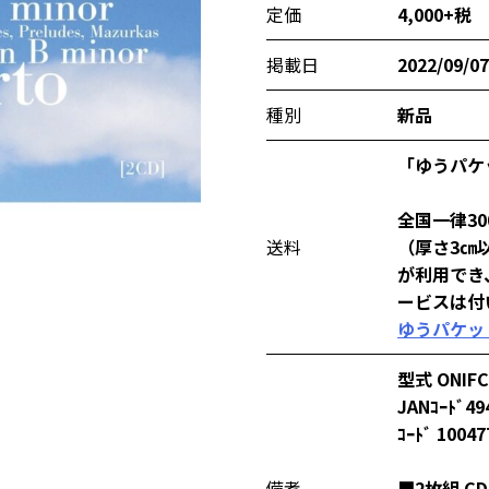
定価
4,000+税
掲載日
2022/09/07
種別
新品
「ゆうパケ
全国一律3
送料
（厚さ3㎝
が利用でき
ービスは付
ゆうパケッ
型式 ONIFC
JANｺｰﾄﾞ49
ｺｰﾄﾞ 10047
備考
■2枚組 CD