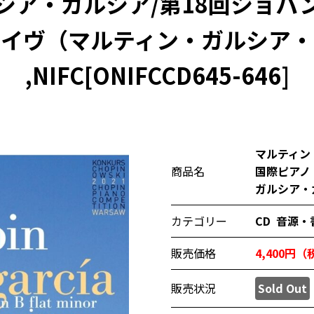
シア・ガルシア/第18回ショパ
ライヴ（マルティン・ガルシア・
,NIFC[ONIFCCD645-646]
マルティン
商品名
国際ピアノ
ガルシア・ガル
カテゴリー
CD
音源・
販売価格
4,400円
販売状況
Sold Out