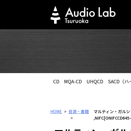
Skip
to
content
CD
MQA-CD
UHQCD
SACD（
HOME
音源・書籍
マルティン・ガルシ
,NIFC[ONIFCCD645-