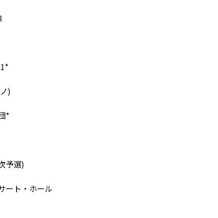
8
1*
ノ)
団*
)
三次予選)
サート・ホール