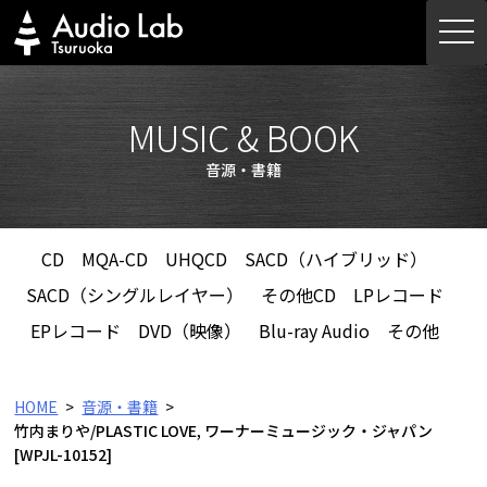
Skip
togg
to
navi
content
MUSIC & BOOK
音源・書籍
CD
MQA-CD
UHQCD
SACD（ハイブリッド）
SACD（シングルレイヤー）
その他CD
LPレコード
EPレコード
DVD（映像）
Blu-ray Audio
その他
HOME
音源・書籍
竹内まりや/PLASTIC LOVE, ワーナーミュージック・ジャパン
[WPJL-10152]