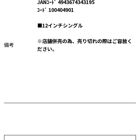
JANｺｰﾄﾞ 4943674343195
ｺｰﾄﾞ 100404901
■12インチシングル
※店舗併売の為、売り切れの際はご容赦く
備考
ださい。