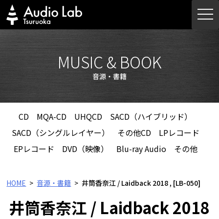
Skip
togg
to
navi
content
MUSIC & BOOK
音源・書籍
CD
MQA-CD
UHQCD
SACD（ハイブリッド）
SACD（シングルレイヤー）
その他CD
LPレコード
EPレコード
DVD（映像）
Blu-ray Audio
その他
HOME
音源・書籍
井筒香奈江 / Laidback 2018 , [LB-050]
井筒香奈江 / Laidback 2018