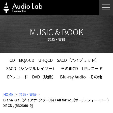
Skip
togg
to
navi
content
MUSIC & BOOK
音源・書籍
CD
MQA-CD
UHQCD
SACD（ハイブリッド）
SACD（シングルレイヤー）
その他CD
LPレコード
EPレコード
DVD（映像）
Blu-ray Audio
その他
HOME
音源・書籍
Diana Krall(ダイアナ･クラール) / All for You(オール･フォー･ユー )
XRCD , [532360-9]