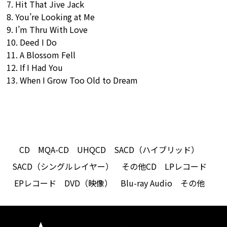
7. Hit That Jive Jack
8. You’re Looking at Me
9. I’m Thru With Love
10. Deed I Do
11. A Blossom Fell
12. If I Had You
13. When I Grow Too Old to Dream
CD
MQA-CD
UHQCD
SACD（ハイブリッド）
SACD（シングルレイヤー）
その他CD
LPレコード
EPレコード
DVD（映像）
Blu-ray Audio
その他