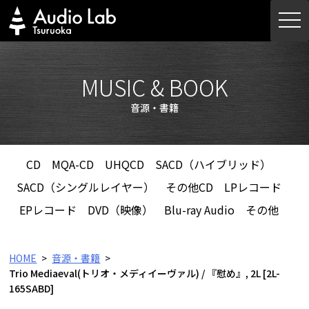
Skip
togg
to
navi
content
MUSIC & BOOK
音源・書籍
CD
MQA-CD
UHQCD
SACD（ハイブリッド）
SACD（シングルレイヤー）
その他CD
LPレコード
EPレコード
DVD（映像）
Blu-ray Audio
その他
HOME
音源・書籍
Trio Mediaeval(トリオ・メディイーヴァル) / 『慰め』, 2L [2L-
165SABD]