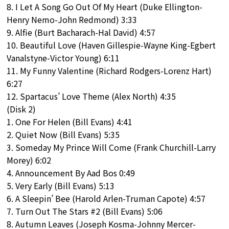
8. I Let A Song Go Out Of My Heart (Duke Ellington-
Henry Nemo-John Redmond) 3:33
9. Alfie (Burt Bacharach-Hal David) 4:57
10. Beautiful Love (Haven Gillespie-Wayne King-Egbert
Vanalstyne-Victor Young) 6:11
11. My Funny Valentine (Richard Rodgers-Lorenz Hart)
6:27
12. Spartacus’ Love Theme (Alex North) 4:35
(Disk 2)
1. One For Helen (Bill Evans) 4:41
2. Quiet Now (Bill Evans) 5:35
3. Someday My Prince Will Come (Frank Churchill-Larry
Morey) 6:02
4. Announcement By Aad Bos 0:49
5. Very Early (Bill Evans) 5:13
6. A Sleepin’ Bee (Harold Arlen-Truman Capote) 4:57
7. Turn Out The Stars #2 (Bill Evans) 5:06
8. Autumn Leaves (Joseph Kosma-Johnny Mercer-