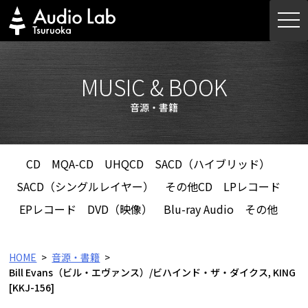
Skip
togg
to
navi
content
MUSIC & BOOK
音源・書籍
CD
MQA-CD
UHQCD
SACD（ハイブリッド）
SACD（シングルレイヤー）
その他CD
LPレコード
EPレコード
DVD（映像）
Blu-ray Audio
その他
HOME
音源・書籍
Bill Evans（ビル・エヴァンス）/ビハインド・ザ・ダイクス, KING
[KKJ-156]