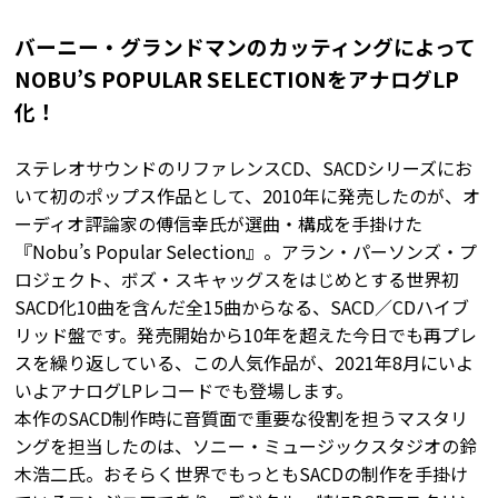
バーニー・グランドマンのカッティングによって
NOBU’S POPULAR SELECTIONをアナログLP
化！
ステレオサウンドのリファレンスCD、SACDシリーズにお
いて初のポップス作品として、2010年に発売したのが、オ
ーディオ評論家の傅信幸氏が選曲・構成を手掛けた
『Nobu’s Popular Selection』。アラン・パーソンズ・プ
ロジェクト、ボズ・スキャッグスをはじめとする世界初
SACD化10曲を含んだ全15曲からなる、SACD／CDハイブ
リッド盤です。発売開始から10年を超えた今日でも再プレ
スを繰り返している、この人気作品が、2021年8月にいよ
いよアナログLPレコードでも登場します。
本作のSACD制作時に音質面で重要な役割を担うマスタリ
ングを担当したのは、ソニー・ミュージックスタジオの鈴
木浩二氏。おそらく世界でもっともSACDの制作を手掛け