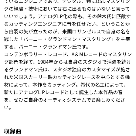
ているエンジニアであり、デジタル、特にDSDマスタリン
グの経験・技術においては右に出るものはいないと言って
いいでしょう。アナログLP化の際も、その鈴木氏に匹敵す
るカッティングエンジニアに音を任せたい、ということか
ら白羽の矢が立ったのが、米国ロサンゼルスで自身の名を
冠した「バーニー・グランドマン・マスタリング」を主宰
する、バーニー・グランドマン氏です。
コンテンポラリー・レコード、A＆Mレコードのマスタリン
グ部門を経て、1984年からは自身のスタジオで活躍を続け
るグランドマン氏は、スタジオ独自のカスタマイズが施さ
れた米国スカーリー製カッティングレースを中心とする機
材によって、本作をカッティング。希代の名工によって、
新たにアナログL Pレコードとして誕生した本作品の音
を、ぜひご自身のオーディオシステムでお楽しみくださ
い。
収録曲