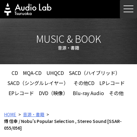
Skip
togg
to
navi
content
MUSIC & BOOK
音源・書籍
CD
MQA-CD
UHQCD
SACD（ハイブリッド）
SACD（シングルレイヤー）
その他CD
LPレコード
EPレコード
DVD（映像）
Blu-ray Audio
その他
HOME
音源・書籍
傅 信幸 / Nobu’s Popular Selection , Stereo Sound [SSAR-
055/056]