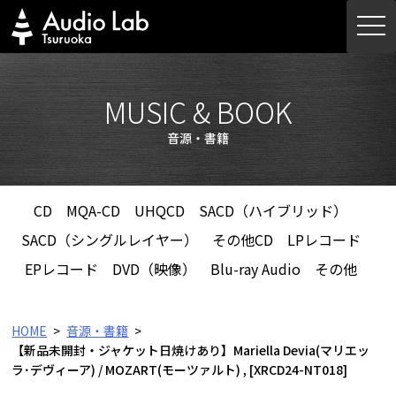
Skip
togg
to
navi
content
MUSIC & BOOK
音源・書籍
CD
MQA-CD
UHQCD
SACD（ハイブリッド）
SACD（シングルレイヤー）
その他CD
LPレコード
EPレコード
DVD（映像）
Blu-ray Audio
その他
HOME
音源・書籍
【新品未開封・ジャケット日焼けあり】Mariella Devia(マリエッ
ラ･デヴィーア) / MOZART(モーツァルト) , [XRCD24-NT018]