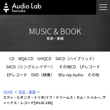
Skip
togg
to
navi
content
MUSIC & BOOK
音源・書籍
CD
MQA-CD
UHQCD
SACD（ハイブリッド）
SACD（シングルレイヤー）
その他CD
LPレコード
EPレコード
DVD（映像）
Blu-ray Audio
その他
HOME
音源・書籍
エディ・ヒギンズ・トリオ/イフ・ドリームス・カム・トゥルー, ヴ
ィーナス・レコード[VHJD-185]