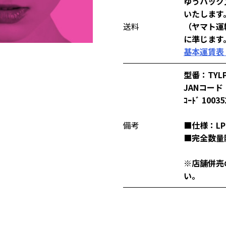
ゆうパック
いたします
送料
（ヤマト運
に準じます
基本運賃表
型番：TYLP
JANコード：
ｺｰﾄﾞ 10035
備考
■仕様：LP
■完全数量
※店舗併売
い。