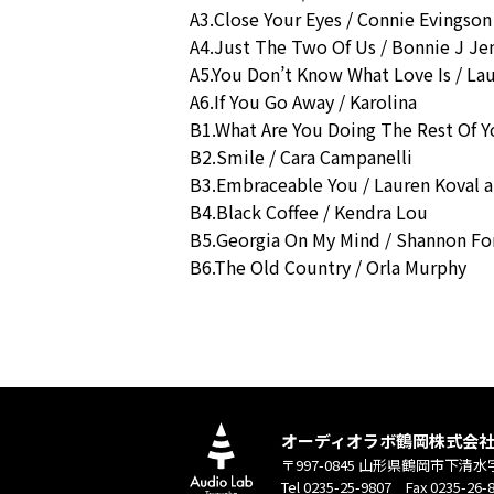
A3.Close Your Eyes / Connie Evingson
A4.Just The Two Of Us / Bonnie J Je
A5.You Don’t Know What Love Is / La
A6.If You Go Away / Karolina
B1.What Are You Doing The Rest Of Yo
B2.Smile / Cara Campanelli
B3.Embraceable You / Lauren Koval 
B4.Black Coffee / Kendra Lou
B5.Georgia On My Mind / Shannon For
B6.The Old Country / Orla Murphy
オーディオラボ鶴岡株式会
〒997-0845 山形県鶴岡市下清水
Tel 0235-25-9807 Fax 0235-26-