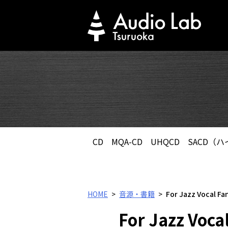
Skip
to
content
CD
MQA-CD
UHQCD
SACD（
HOME
音源・書籍
For Jazz Vocal F
For Jazz Voc