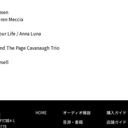
nsen
uren Meccia
ur Life / Anna Luna
and The Page Cavanaugh Trio
sell
HOME
オーディオ機器
購入ガイド
社
字打越4-1
音源・書籍
店舗ガイド
8778