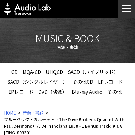
Skip
togg
to
navi
content
MUSIC & BOOK
音源・書籍
CD
MQA-CD
UHQCD
SACD（ハイブリッド）
SACD（シングルレイヤー）
その他CD
LPレコード
EPレコード
DVD（映像）
Blu-ray Audio
その他
HOME
音源・書籍
ブルーベック・カルテット（The Dave Brubeck Quartet With
Paul Desmond）/Live In Indiana 1958 +1 Bonus Track, KING
[FING-80330]