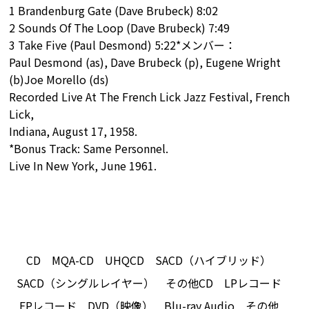
1 Brandenburg Gate (Dave Brubeck) 8:02
2 Sounds Of The Loop (Dave Brubeck) 7:49
3 Take Five (Paul Desmond) 5:22*メンバー：
Paul Desmond (as), Dave Brubeck (p), Eugene Wright
(b)Joe Morello (ds)
Recorded Live At The French Lick Jazz Festival, French
Lick,
Indiana, August 17, 1958.
*Bonus Track: Same Personnel.
Live In New York, June 1961.
CD
MQA-CD
UHQCD
SACD（ハイブリッド）
SACD（シングルレイヤー）
その他CD
LPレコード
EPレコード
DVD（映像）
Blu-ray Audio
その他