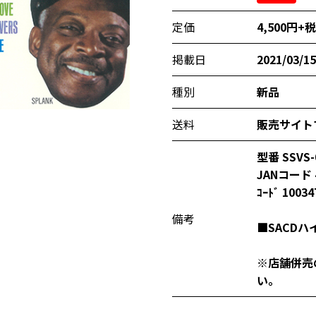
定価
4,500円+税
掲載日
2021/03/15
種別
新品
送料
販売サイト
型番 SSVS-
JANコード 4
ｺｰﾄﾞ 10034
備考
■SACDハ
※店舗併売
い。