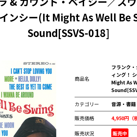
ラ & カウント・ベイシー／スウ
(It Might As Well Be S
Sound[SSVS-018]
フランク・
ィング！ 
商品名
Might As 
Sound[SSV
カテゴリー
音源・書籍
販売価格
4,950円
販売状況
販売中