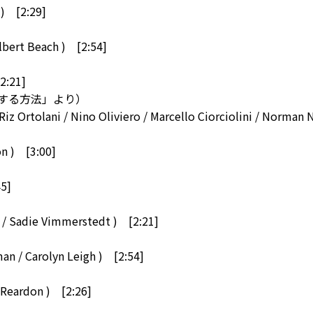
 ) [2:29]
Albert Beach ) [2:54]
[2:21]
する方法」より）
z Ortolani / Nino Oliviero / Marcello Ciorciolini / Norman 
on ) [3:00]
45]
 / Sadie Vimmerstedt ) [2:21]
an / Carolyn Leigh ) [2:54]
k Reardon ) [2:26]