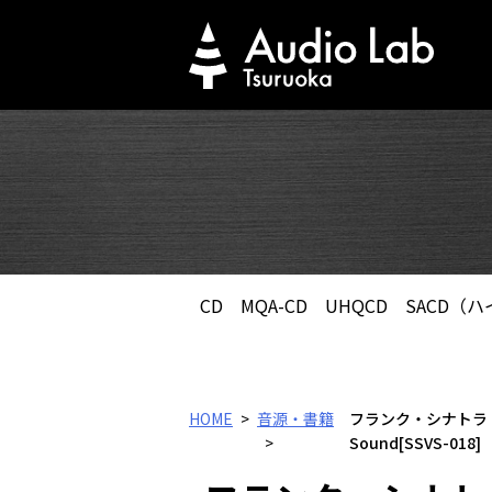
Skip
to
content
CD
MQA-CD
UHQCD
SACD（
HOME
音源・書籍
フランク・シナトラ & 
Sound[SSVS-018]