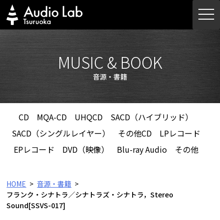
Skip
togg
to
navi
content
MUSIC & BOOK
音源・書籍
CD
MQA-CD
UHQCD
SACD（ハイブリッド）
SACD（シングルレイヤー）
その他CD
LPレコード
EPレコード
DVD（映像）
Blu-ray Audio
その他
HOME
音源・書籍
フランク・シナトラ／シナトラズ・シナトラ，Stereo
Sound[SSVS-017]