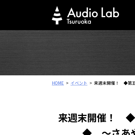
Skip
to
content
HOME
イベント
来週末開催！ ◆第五
来週末開催！ ◆
◆ ～さあ