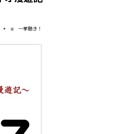
 + α 一挙聴き！