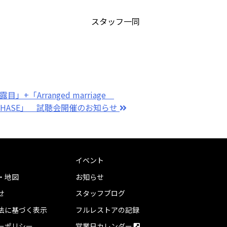
スタッフ一同
露目」+「Arranged marriage
ACCUPHASE」 試聴会開催のお知らせ
イベント
・地図
お知らせ
せ
スタッフブログ
法に基づく表示
フルレストアの記録
ーポリシー
営業日カレンダー