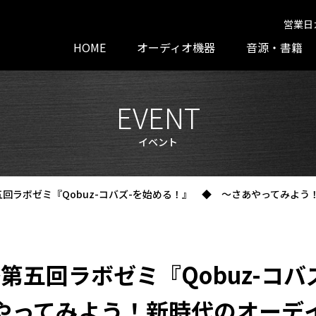
営業日
HOME
オーディオ機器
音源・書籍
EVENT
イベント
回ラボゼミ『Qobuz-コバズ-を始める！』 ◆ ～さあやってみよ
第五回ラボゼミ『Qobuz-コ
やってみよう！新時代のオーデ