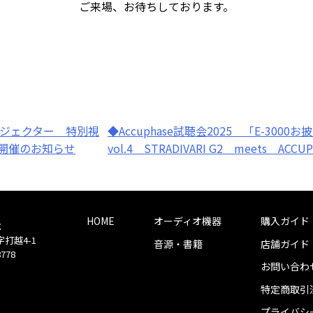
ご来場、お待ちしております。
プロジェクター 特別視
◆Accuphase試聴会2025 「E-3000お披
Z7』開催のお知らせ
vol.4 STRADIVARI G2 meets 
HOME
オーディオ機器
購入ガイド
社
字打越4-1
音源・書籍
店舗ガイド
8778
お問い合わ
特定商取引
プライバシ