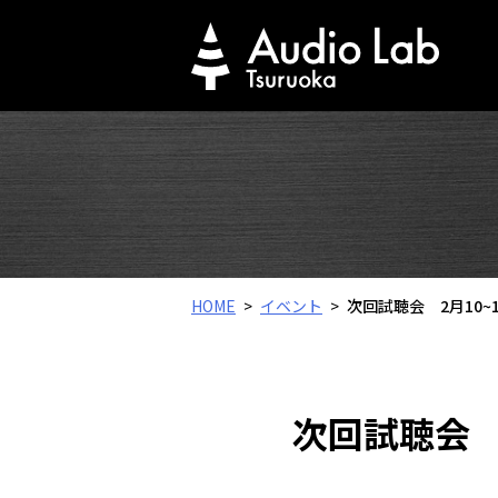
Skip
to
content
HOME
イベント
次回試聴会 2月10~
次回試聴会 2