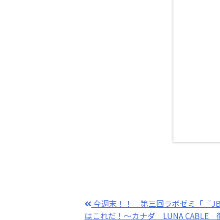
今週末！！ 第三回ラボゼミ「『JB
はこれだ！～カナダ LUNA CABL