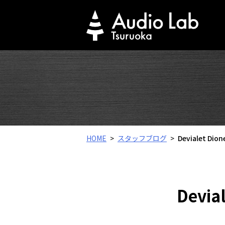
Skip
to
content
HOME
スタッフブログ
Devialet 
Devi