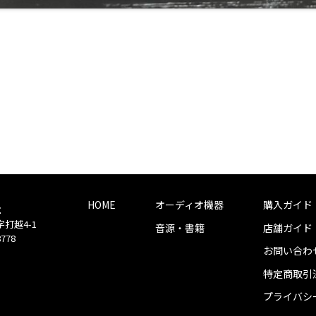
HOME
オーディオ機器
購入ガイド
社
字打越4-1
音源・書籍
店舗ガイド
8778
お問い合わ
特定商取引
プライバシ