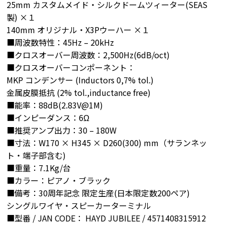
25mm カスタムメイド・シルクドームツィーター(SEAS
製) ×１
140mm オリジナル・X3Pウーハー ×１
■周波数特性：45Hz – 20kHz
■クロスオーバー周波数：2,500Hz(6dB/oct)
■クロスオーバーコンポーネント：
MKP コンデンサー (Inductors 0,7% tol.)
金属皮膜抵抗 (2% tol.,inductance free)
■能率：88dB(2.83V@1M)
■インピーダンス：6Ω
■推奨アンプ出力：30 – 180W
■寸法：W170 × H345 × D260(300) mm（サランネッ
ト・端子部含む)
■重量：7.1Kg/台
■カラー：ピアノ・ブラック
■備考：30周年記念 限定生産(日本限定数200ペア)
シングルワイヤ・スピーカーターミナル
■型番 / JAN CODE： HAYD JUBILEE / 4571408315912