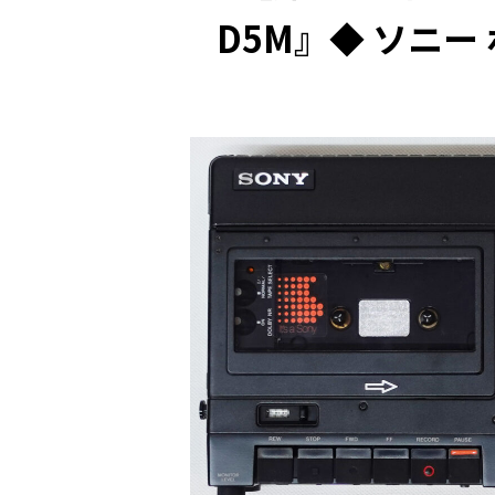
D5M』◆ ソニ