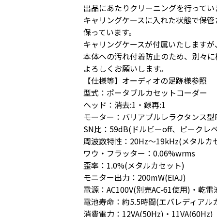
出品にあたりクリーニングを行ってい
キャリングケースに入れた状態で保管
保っています。
キャリングケースが付属いたしますが
本体への汚れ付着防止のため、別々に
よろしくお願いします。
【仕様等】オーディオの足跡様参照
型式：ポータブルカセットコーダー
ヘッド：消去:1・録再:1
モーター：バリアブルレラクタンス型
SN比：59dB(ドルビーoff、ピーク
周波数特性：20Hz～19kHz(メタルカ
ワウ・フラッター：0.06%wrms
歪率：1.0%(メタルカセット)
モニター出力：200mW(EIAJ)
電源：AC100V(別売AC-61使用)・乾電
電池寿命：約5.5時間(エバレディアルカ
消費電力：12VA(50Hz)・11VA(60Hz)