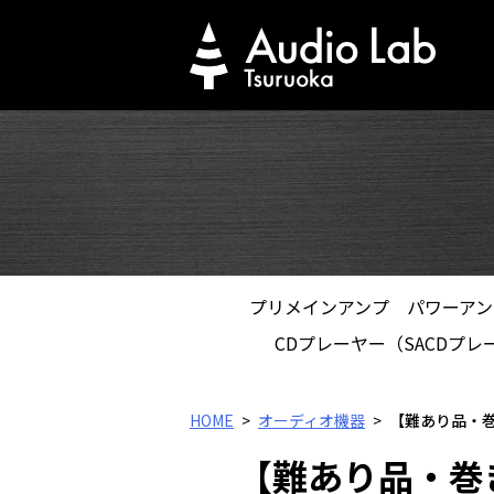
Skip
to
content
プリメインアンプ
パワーアン
CDプレーヤー（SACDプレ
HOME
オーディオ機器
【難あり品・巻
【難あり品・巻き