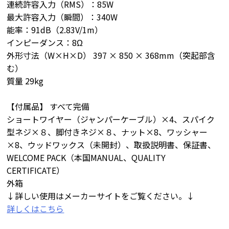
連続許容入力（RMS）：85W
最大許容入力（瞬間）：340W
能率：91dB（2.83V/1m）
インピーダンス：8Ω
外形寸法（W×H×D） 397 × 850 × 368mm（突起部含
む）
質量 29kg
【付属品】 すべて完備
ショートワイヤー（ジャンパーケーブル）×4、スパイク
型ネジ×８、脚付きネジ×８、ナット×8、ワッシャー
×8、ウッドワックス（未開封）、取扱説明書、保証書、
WELCOME PACK（本国MANUAL、QUALITY
CERTIFICATE）
外箱
↓詳しい使用はメーカーサイトをご覧ください。↓
詳しくはこちら