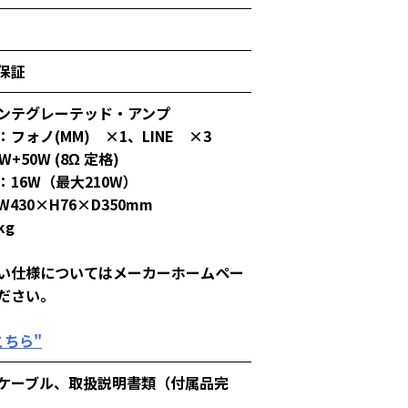
保証
ンテグレーテッド・アンプ
フォノ(MM) ×1、LINE ×3
+50W (8Ω 定格)
16W（最大210W）
430×H76×D350mm
kg
い仕様についてはメーカーホームペー
ださい。
こちら"
ケーブル、取扱説明書類（付属品完