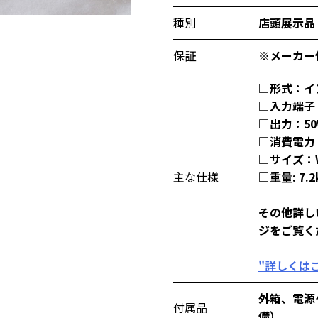
種別
店頭展示品
保証
※メーカー
□形式：イ
□入力端子：
□出力：50W
□消費電力：
□サイズ：W
主な仕様
□重量: 7.2
その他詳し
ジをご覧く
"詳しくは
外箱、電源
付属品
備）