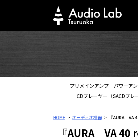
Skip
to
content
プリメインアンプ
パワーアン
CDプレーヤー（SACDプレ
HOME
オーディオ機器
『AURA VA
『AURA VA 4