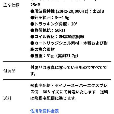
主な仕様
25dB
●周波数特性 (20Hz-20,000Hz)：±2dB
●針圧範囲：3～4.5g
●トラッキング角度：20°
●負荷抵抗：50kΩ
●コイル線材：8N高純度銅線
●カートリッジシェル素材：木粉および樹
脂の複合素材
●自重：31g（実測31.7g）
付属品は写真に写っているものですべてで
付属品
す。
飛脚宅配便・セイノースーパーエクスプレ
ス便 60サイズにて発送いたします 送料
送料
は飛脚宅配便に準じます。
佐川急便料金表