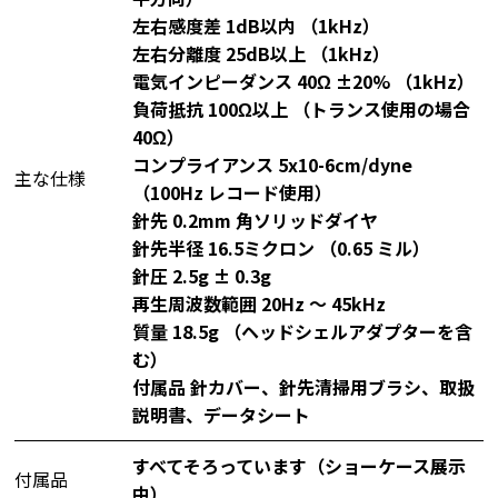
左右感度差 1dB以内 （1kHz）
左右分離度 25dB以上 （1kHz）
電気インピーダンス 40Ω ±20% （1kHz）
負荷抵抗 100Ω以上 （トランス使用の場合
40Ω）
コンプライアンス 5x10-6cm/dyne
主な仕様
（100Hz レコード使用）
針先 0.2mm 角ソリッドダイヤ
針先半径 16.5ミクロン （0.65 ミル）
針圧 2.5g ± 0.3g
再生周波数範囲 20Hz ～ 45kHz
質量 18.5g （ヘッドシェルアダプターを含
む）
付属品 針カバー、針先清掃用ブラシ、取扱
説明書、データシート
すべてそろっています（ショーケース展示
付属品
中）